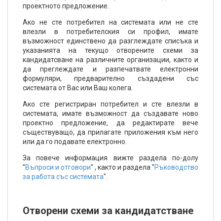
проектното предложение.
Ако не сте потребител на системата или не сте
влезли в потребителския си профил, имате
възможност единствено да разглеждате списъка и
указанията на текущо отворените схеми за
кандидатсване на различните организации, както и
да преглеждате и разпечатвате електронни
формуляри, предварително създадени със
системата от Вас или Ваш колега.
Ако сте регистриран потребител и сте влезли в
системата, имате възможност да създавате ново
проектно предложение, да редактирате вече
съществуващо, да прилагате приложения към него
или да го подавате електронно.
За повече информация вижте раздела по-долу
"
Въпроси и отговори
" , както и раздела "
Ръководство
за работа със системата
".
Отворени схеми за кандидатстване