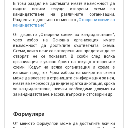
В този раздел на системата имате възможност да
видите всички текущо отворени схеми за
кандидатстване на различните организации.
Разделът е достъпен от менюто „
Отворени схеми за
кандидатстване
“.
От дървото „Отворени схеми за кандидатстване“,
чрез избор на Основна организация имате
възможност да достъпите съответната схема.
Схеми, които вече са затворени или предстоят да се
отворят, не се показват. В скоби след всяка
организация е указан броят на текущо отворените
схеми. Кодът на всяка организация и схема е
изписан пред тях. Чрез избора на конкретна схема
може да влезете в страницата с информация за нея,
имате възможност да видите кратка анотация, срока
за кандидатстване, всички необходими документи
за кандидатстване, насоки, въпроси и отговори и др.
Формуляри
От менюто формуляри може да достъпите всички