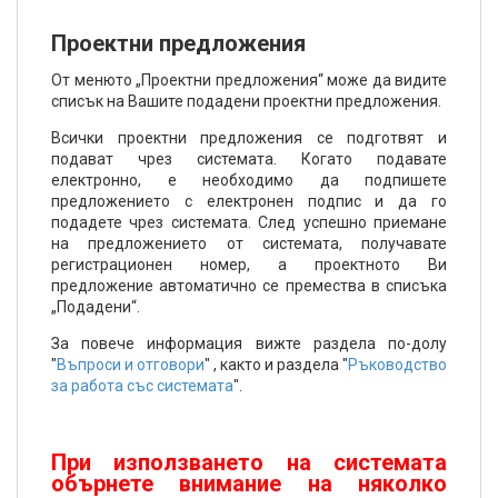
Проектни предложения
От менюто „Проектни предложения“ може да видите
списък на Вашите подадени проектни предложения.
Всички проектни предложения се подготвят и
подават чрез системата. Когато подавате
електронно, е необходимо да подпишете
предложението с електронен подпис и да го
подадете чрез системата. След успешно приемане
на предложението от системата, получавате
регистрационен номер, а проектното Ви
предложение автоматично се премества в списъка
„Подадени“.
За повече информация вижте раздела по-долу
"
Въпроси и отговори
" , както и раздела "
Ръководство
за работа със системата
".
При използването на системата
обърнете внимание на няколко