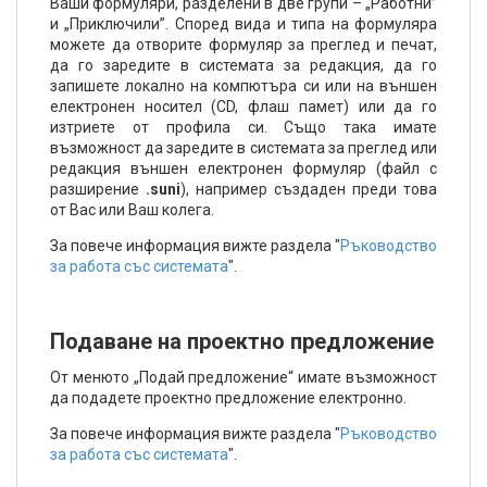
Ваши формуляри, разделени в две групи – „Работни”
и „Приключили”. Според вида и типа на формуляра
можете да отворите формуляр за преглед и печат,
да го заредите в системата за редакция, да го
запишете локално на компютъра си или на външен
електронен носител (CD, флаш памет) или да го
изтриете от профила си. Също така имате
възможност да заредите в системата за преглед или
редакция външен електронен формуляр (файл с
разширение
.suni
), например създаден преди това
от Вас или Ваш колега.
За повече информация вижте раздела "
Ръководство
за работа със системата
".
Подаване на проектно предложение
От менюто „Подай предложение“ имате възможност
да подадете проектно предложение електронно.
За повече информация вижте раздела "
Ръководство
за работа със системата
".