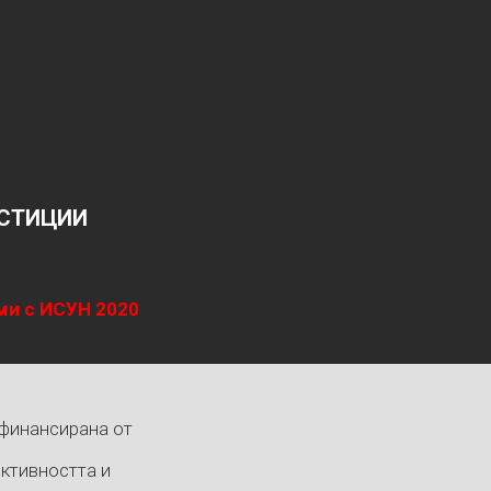
ЕСТИЦИИ
ми с ИСУН 2020
ъфинансирана от
ктивността и