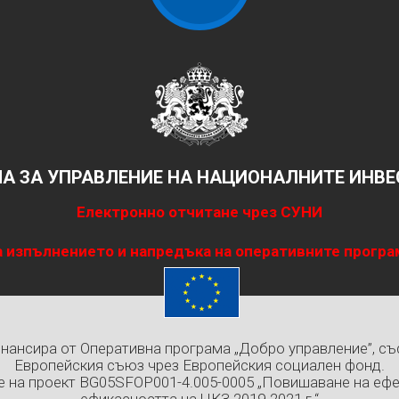
А ЗА УПРАВЛЕНИЕ НА НАЦИОНАЛНИТЕ ИНВ
Електронно отчитане чрез СУНИ
 изпълнението и напредъка на оперативните програ
нансира от Оперативна програма „Добро управление”, с
Европейския съюз чрез Европейския социален фонд.
е на проект BG05SFOP001-4.005-0005 „Повишаване на ефе