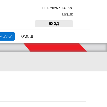
08
.
08
.
2026
г.
14
:
59
ч.
English
ВХОД
ВРЪЗКА
ПОМОЩ