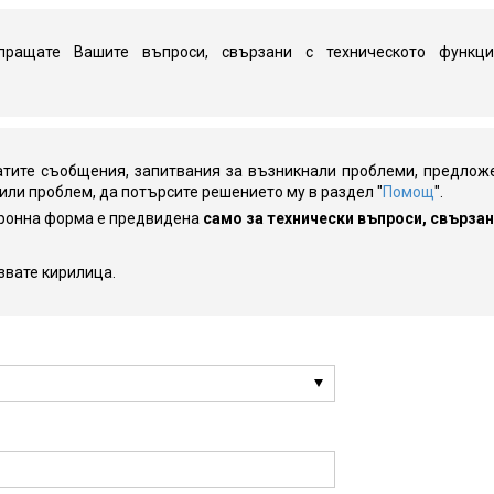
пращате Вашите въпроси, свързани с техническото функц
тите съобщения, запитвания за възникнали проблеми, предложе
 или проблем, да потърсите решението му в раздел "
Помощ
".
тронна форма е предвидена
само за технически въпроси, свърза
звате кирилица.