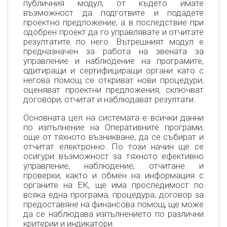
публичния модул, от където имате
възможност да подготвите и подадете
проектно предложение, а в последствие при
одобрен проект да го управлявате и отчитате
резултатите по него. Вътрешният модул е
предназначен за работа на звената за
управление и наблюдение на програмите,
одитиращи и сертифициращи органи като с
негова помощ се откриват нови процедури,
оценяват проектни предложения, сключват
договори, отчитат и наблюдават резултати.
Основната цел на системата е всички данни
по изпълнение на Оперативните програми,
още от тяхното възникване, да се събират и
отчитат електронно. По този начин ще се
осигури възможност за тяхното ефективно
управление, наблюдение, отчитане и
проверки, както и обмен на информация с
органите на ЕК, ще има проследимост по
всяка една програма, процедура, договор за
предоставяне на финансова помощ, ще може
да се наблюдава изпълнението по различни
критерии и индикатори.