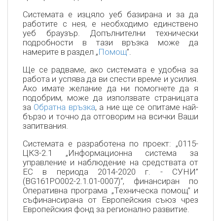
Системата е изцяло уеб базирана и за да
работите с нея, е необходимо единствено
уеб браузър. Допълнителни технически
подробности в тази връзка може да
намерите в раздел „
Помощ
”.
Ще се радваме, ако системата е удобна за
работа и успява да ви спести време и усилия.
Ако имате желание да ни помогнете да я
подобрим, може да използвате страницата
за
Обратна връзка
, а ние ще се опитаме най-
бързо и точно да отговорим на всички Ваши
запитвания.
Системата е разработена по проект: „0115-
ЦКЗ-2.1 „Информационна система за
управление и наблюдение на средствата от
ЕС в периода 2014-2020 г. - СУНИ”
(BG161PO002-2.1.01-0007)“, финансиран по
Оперативна програма „Техническа помощ” и
съфинансирана от Европейския съюз чрез
Европейския фонд за регионално развитие.