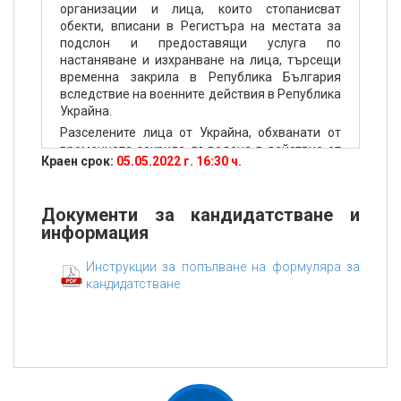
организации и лица, които стопанисват
обекти, вписани в Регистъра на местата за
подслон и предоставящи услуга по
настаняване и изхранване на лица, търсещи
временна закрила в Република България
вследствие на военните действия в Република
Украйна.
Разселените лица от Украйна, обхванати от
временната закрила, въведена в действие от
Краен срок:
05.05.2022 г. 16:30 ч.
ЕС и предоставена в Република България по
Закона за убежището и бежанците,
включително и лицата под 18 години, имат
Документи за кандидатстване и
право на хуманитарна помощ за настаняване
информация
и изхранване в места за настаняване, вписани
в Националния туристически регистър или в
Инструкции за попълване на формуляра за
създадения за целите на изпълнението на
кандидатстване
програмата Регистър за места за подслон, в
общ размер на 43,60 лв. (четиридесет и три
лева и шестдесет стотинки) с вкл. ДДС (при
ДДС в размер на 9%-на ставка) на едно лице
за нощувка и храноден (закуска, обяд и
вечеря), в т.ч. туристически данък и
транспортиране, когато е извършено.