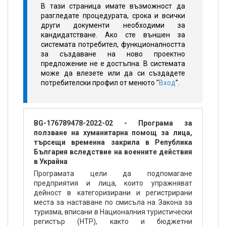
В тази страница имате възможност да
разгледате процедурата, срока и всички
други документи необходими за
кандидатстване. Ако сте външен за
системата потребител, функционалността
за създаване на ново проектно
предложение не е достъпна. В системата
може да влезете или да си създадете
потребителски профил от менюто "
Вход
".
BG-176789478-2022-02 - Програма за
ползване на хуманитарна помощ за лица,
търсещи временна закрила в Република
България вследствие на военните действия
в Украйна
Програмата цели да подпомагане
предприятия и лица, които упражняват
дейност в категоризирани и регистрирани
места за наставане по смисъла на Закона за
туризма, вписани в Националния туристически
регистър (НТР), както и бюджетни